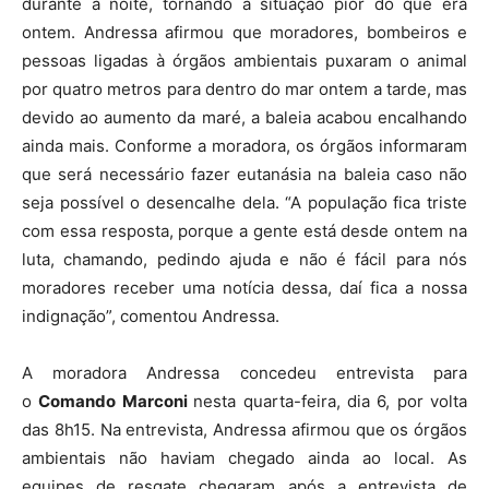
durante a noite, tornando a situação pior do que era
ontem. Andressa afirmou que moradores, bombeiros e
pessoas ligadas à órgãos ambientais puxaram o animal
por quatro metros para dentro do mar ontem a tarde, mas
devido ao aumento da maré, a baleia acabou encalhando
ainda mais. Conforme a moradora, os órgãos informaram
que será necessário fazer eutanásia na baleia caso não
seja possível o desencalhe dela. “A população fica triste
com essa resposta, porque a gente está desde ontem na
luta, chamando, pedindo ajuda e não é fácil para nós
moradores receber uma notícia dessa, daí fica a nossa
indignação”, comentou Andressa.
A moradora Andressa concedeu entrevista para
o
Comando Marconi
nesta quarta-feira, dia 6, por volta
das 8h15. Na entrevista, Andressa afirmou que os órgãos
ambientais não haviam chegado ainda ao local. As
equipes de resgate chegaram após a entrevista de