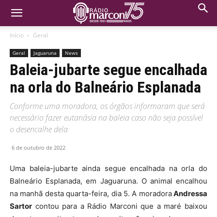
Início
Geral
Geral
Jaguaruna
News
Baleia-jubarte segue encalhada
na orla do Balneário Esplanada
Conforme uma moradora, os órgãos informaram que será
necessário fazer eutanásia na baleia caso não seja possível
o desencalhe dela
6 de outubro de 2022
Uma baleia-jubarte ainda segue encalhada na orla do
Balneário Esplanada, em Jaguaruna. O animal encalhou
na manhã desta quarta-feira, dia 5. A moradora
Andressa
Sartor
contou para a Rádio Marconi que a maré baixou