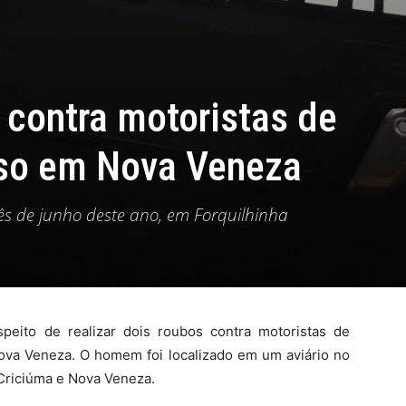
 contra motoristas de
eso em Nova Veneza
ês de junho deste ano, em Forquilhinha
eito de realizar dois roubos contra motoristas de
m Nova Veneza. O homem foi localizado em um aviário no
e Criciúma e Nova Veneza.