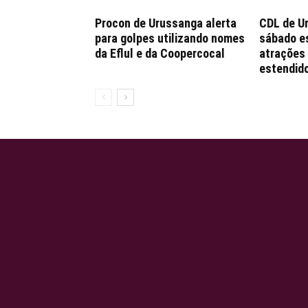
Procon de Urussanga alerta
CDL de U
para golpes utilizando nomes
sábado e
da Eflul e da Coopercocal
atrações 
estendido