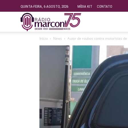
QUINTA-FEIRA, 6 AGOSTO, 2026
MÍDIA KIT
CONTATO
Rádio
Início
News
Autor de roubos contra motoristas de
Fundação
Marconi
–
FM
99.9