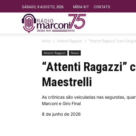
SÁBADO, 8 AGOSTO, 2026
MÍDIA KIT
CONTATO
Rádio
Início
Attenti Ragazzi
“Attenti Ragazzi” com Sérgi
Fundação
Attenti Ragazzi
News
“Attenti Ragazzi” 
Marconi
Maestrelli
–
As crônicas são veiculadas nas segundas, qua
Marconi e Giro Final
FM
8 de junho de 2026
99.9