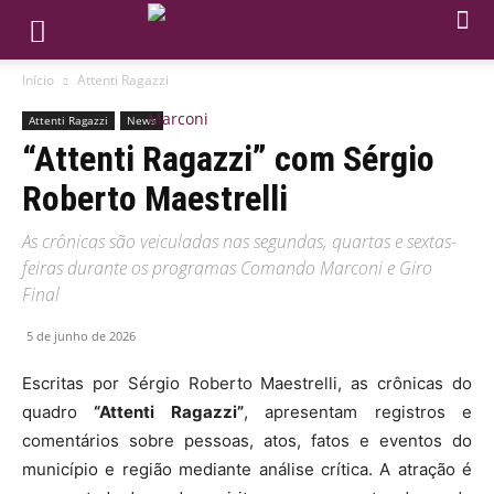
Início
Attenti Ragazzi
Attenti Ragazzi
News
“Attenti Ragazzi” com Sérgio
Roberto Maestrelli
As crônicas são veiculadas nas segundas, quartas e sextas-
feiras durante os programas Comando Marconi e Giro
Final
5 de junho de 2026
Escritas por Sérgio Roberto Maestrelli, as crônicas do
quadro
“Attenti Ragazzi”
, apresentam registros e
comentários sobre pessoas, atos, fatos e eventos do
município e região mediante análise crítica. A atração é