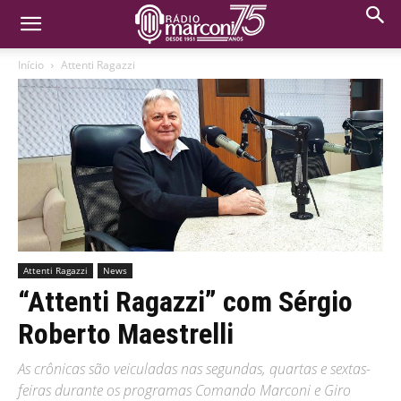
Início
Attenti Ragazzi
Attenti Ragazzi
News
“Attenti Ragazzi” com Sérgio
Roberto Maestrelli
As crônicas são veiculadas nas segundas, quartas e sextas-
feiras durante os programas Comando Marconi e Giro