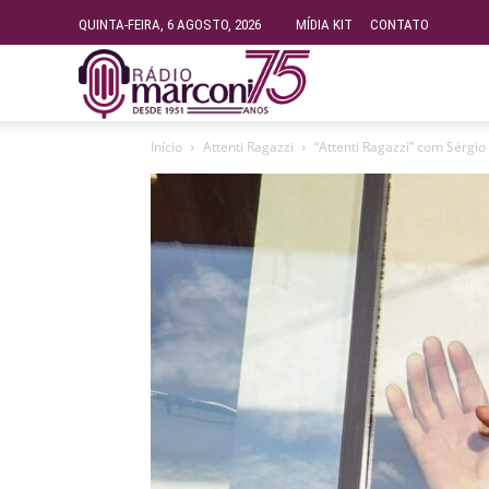
QUINTA-FEIRA, 6 AGOSTO, 2026
MÍDIA KIT
CONTATO
Rádio
Início
Attenti Ragazzi
“Attenti Ragazzi” com Sérgio
Fundação
Marconi
–
FM
99.9