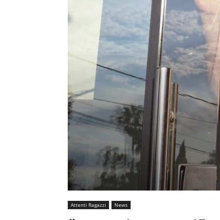
MHZ
Attenti Ragazzi
News