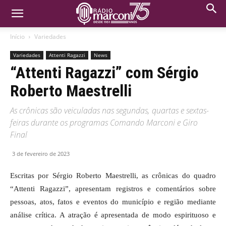
Início
Variedades
Variedades
Attenti Ragazzi
News
“Attenti Ragazzi” com Sérgio
Roberto Maestrelli
As crônicas são veiculadas nas segundas, quartas e sextas-
feiras durante os programas Comando Marconi e Giro
Final
3 de fevereiro de 2023
Escritas por Sérgio Roberto Maestrelli, as crônicas do quadro
“Attenti Ragazzi”, apresentam registros e comentários sobre
pessoas, atos, fatos e eventos do município e região mediante
análise crítica. A atração é apresentada de modo espirituoso e