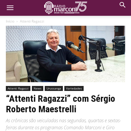
Início
Attenti Ragazzi
Attenti Ragazzi
News
Urussanga
Variedades
“Attenti Ragazzi” com Sérgio
Roberto Maestrelli
As crônicas são veiculadas nas segundas, quartas e sextas-
feiras durante os programas Comando Marconi e Giro