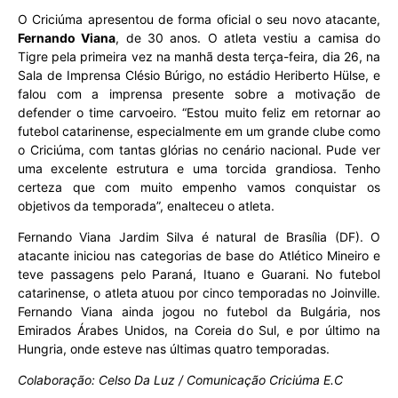
O Criciúma apresentou de forma oficial o seu novo atacante,
Fernando Viana
, de 30 anos. O atleta vestiu a camisa do
Tigre pela primeira vez na manhã desta terça-feira, dia 26, na
Sala de Imprensa Clésio Búrigo, no estádio Heriberto Hülse, e
falou com a imprensa presente sobre a motivação de
defender o time carvoeiro. “Estou muito feliz em retornar ao
futebol catarinense, especialmente em um grande clube como
o Criciúma, com tantas glórias no cenário nacional. Pude ver
uma excelente estrutura e uma torcida grandiosa. Tenho
certeza que com muito empenho vamos conquistar os
objetivos da temporada”, enalteceu o atleta.
Fernando Viana Jardim Silva é natural de Brasília (DF). O
atacante iniciou nas categorias de base do Atlético Mineiro e
teve passagens pelo Paraná, Ituano e Guarani. No futebol
catarinense, o atleta atuou por cinco temporadas no Joinville.
Fernando Viana ainda jogou no futebol da Bulgária, nos
Emirados Árabes Unidos, na Coreia do Sul, e por último na
Hungria, onde esteve nas últimas quatro temporadas.
Colaboração: Celso Da Luz / Comunicação Criciúma E.C