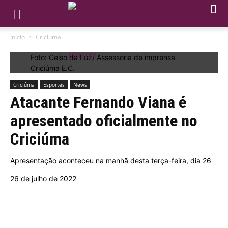
Início
Criciúma
Foto: Celso da Luz/ Assessoria de imprensa
Criciúma E.C.
Criciúma
Esportes
News
Atacante Fernando Viana é
apresentado oficialmente no
Criciúma
Apresentação aconteceu na manhã desta terça-feira, dia 26
26 de julho de 2022