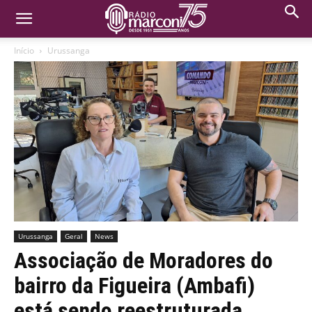
Início
Urussanga
Urussanga
Geral
News
Associação de Moradores do
bairro da Figueira (Ambafi)
está sendo reestruturada