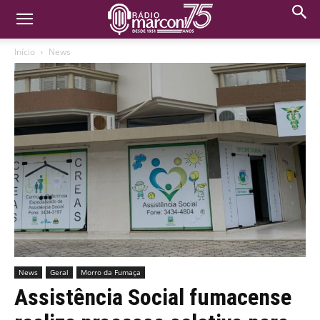
Início
News
News
Geral
Morro da Fumaça
Assistência Social fumacense