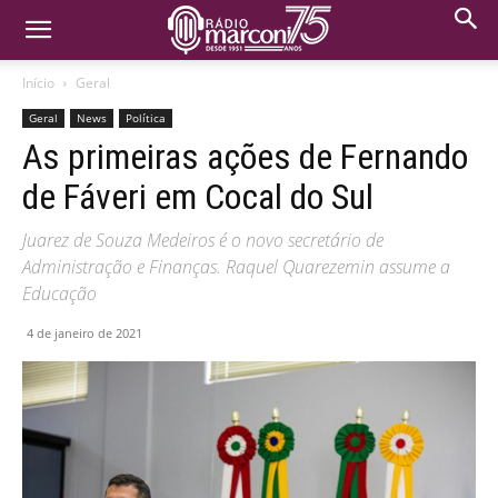
Início
Geral
Geral
News
Política
As primeiras ações de Fernando
de Fáveri em Cocal do Sul
Juarez de Souza Medeiros é o novo secretário de
Administração e Finanças. Raquel Quarezemin assume a
Educação
4 de janeiro de 2021