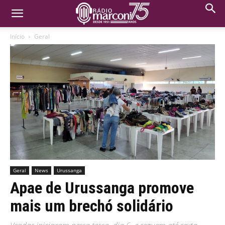
Início
Geral
Geral
News
Urussanga
Apae de Urussanga promove
mais um brechó solidário