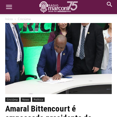
Início
Criciúma
Criciúma
News
Política
Amaral Bittencourt é