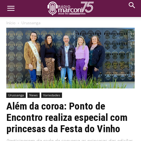
Início
Urussanga
Urussanga
News
Variedades
Além da coroa: Ponto de
Encontro realiza especial com
princesas da Festa do Vinho
Participaram da roda de conversa as princesas das edições