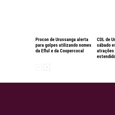
Procon de Urussanga alerta
CDL de U
para golpes utilizando nomes
sábado e
da Eflul e da Coopercocal
atrações 
estendido