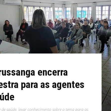
russanga encerra
stra para as agentes
aúde
e de saúde, levar conhecimento sobre o tema para as