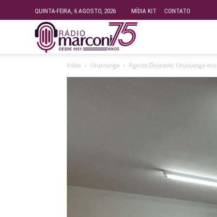
QUINTA-FEIRA, 6 AGOSTO, 2026
MÍDIA KIT
CONTATO
Rádio
Início
Urussanga
Agosto Dourado: Urussanga ence
Fundação
Marconi
–
FM
99.9