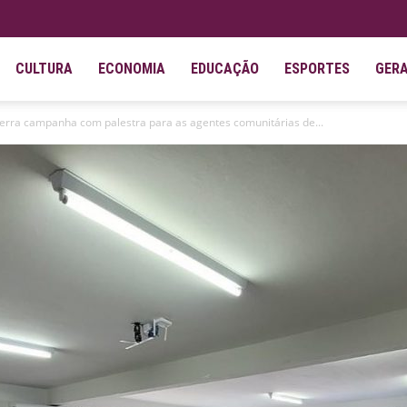
CULTURA
ECONOMIA
EDUCAÇÃO
ESPORTES
GER
rra campanha com palestra para as agentes comunitárias de...