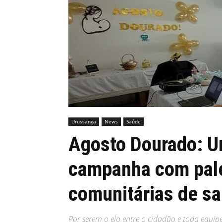
MHZ
Urussanga
News
Saúde
Agosto Dourado: U
campanha com pale
comunitárias de s
Por serem o elo entre o cidadão e toda equip