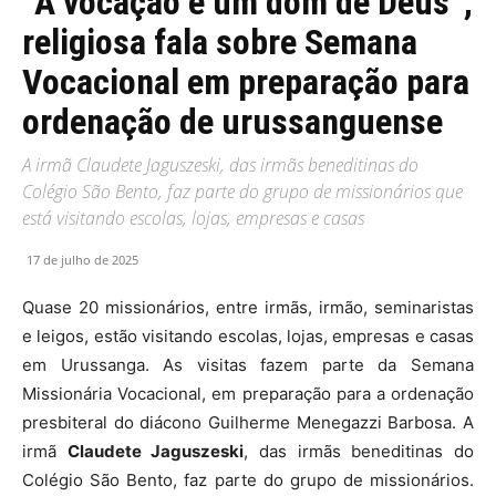
“A vocação é um dom de Deus”,
religiosa fala sobre Semana
Vocacional em preparação para
ordenação de urussanguense
A irmã Claudete Jaguszeski, das irmãs beneditinas do
Colégio São Bento, faz parte do grupo de missionários que
está visitando escolas, lojas, empresas e casas
17 de julho de 2025
Quase 20 missionários, entre irmãs, irmão, seminaristas
e leigos, estão visitando escolas, lojas, empresas e casas
em Urussanga. As visitas fazem parte da Semana
Missionária Vocacional, em preparação para a ordenação
presbiteral do diácono Guilherme Menegazzi Barbosa. A
irmã
Claudete Jaguszeski
, das irmãs beneditinas do
Colégio São Bento, faz parte do grupo de missionários.