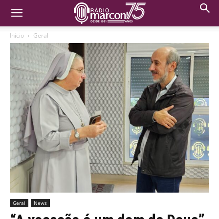
Início
Geral
Geral
News