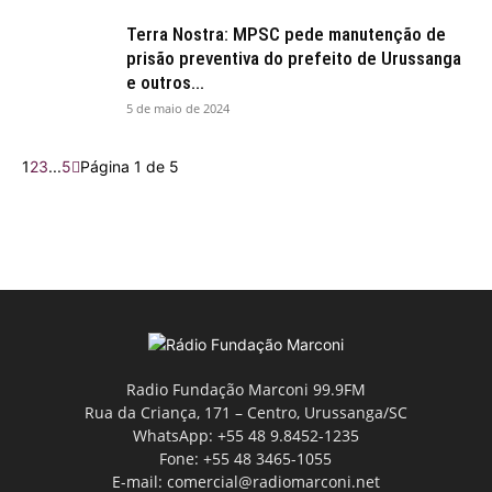
Terra Nostra: MPSC pede manutenção de
prisão preventiva do prefeito de Urussanga
e outros...
5 de maio de 2024
1
2
3
...
5
Página 1 de 5
Radio Fundação Marconi 99.9FM
Rua da Criança, 171 – Centro, Urussanga/SC
WhatsApp: +55 48 9.8452-1235
Fone: +55 48 3465-1055
E-mail: comercial@radiomarconi.net